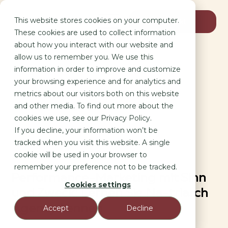
This website stores cookies on your computer.
Kontakt
These cookies are used to collect information
about how you interact with our website and
allow us to remember you. We use this
information in order to improve and customize
your browsing experience and for analytics and
metrics about our visitors both on this website
and other media. To find out more about the
cookies we use, see our Privacy Policy.
If you decline, your information won’t be
tracked when you visit this website. A single
cookie will be used in your browser to
remember your preference not to be tracked.
Performance-Marketing mit Sinn
Cookies settings
und Zweck: Lernen Sie Na-triarch
Agency kennen
Accept
Decline