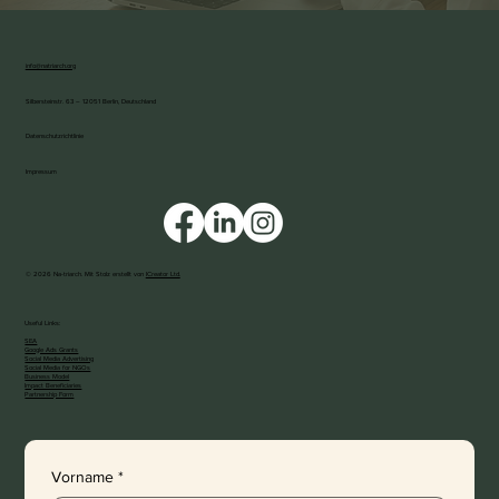
info@natriarch.org
Silbersteinstr. 63 – 12051 Berlin, Deutschland
Datenschutzrichtlinie
Impressum
© 2026 Na-triarch. Mit Stolz erstellt von
ICreator Ltd.
Useful Links:
SEA
Google Ads Grants
Social Media Advertising
Social Media for NGOs
Business Model
Impact Beneficiaries
Partnership Form
Vorname
*