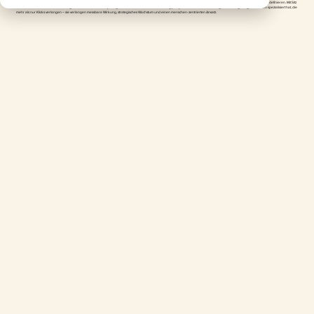
In einer digitalen Landschaft, die von Standardlösungen geprägt ist, wurde die Natriarch Agency gegründet, um die Partnerschaft im Performance-Marketing neu zu definieren. Mit Sitz
in Deutschland und weltweiter Tätigkeit sind wir eine Boutique-Agentur für Suchmaschinenwerbung (SEA), die sich auf Marken und gemeinnützige Organisationen spezialisiert hat, die
mehr als nur Klicks verlangen – sie verlangen messbare Wirkung, strategisches Wachstum und einen menschen-zentrierten Ansatz.