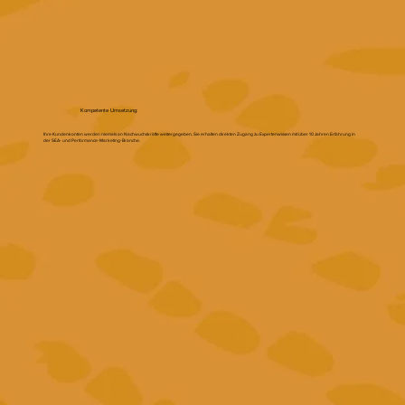
Kompetente Umsetzung:
Ihre Kundenkonten werden niemals an Nachwuchskräfte weitergegeben. Sie erhalten direkten Zugang zu Expertenwissen mit über 10 Jahren Erfahrung in
der SEA- und Performance-Marketing-Branche.