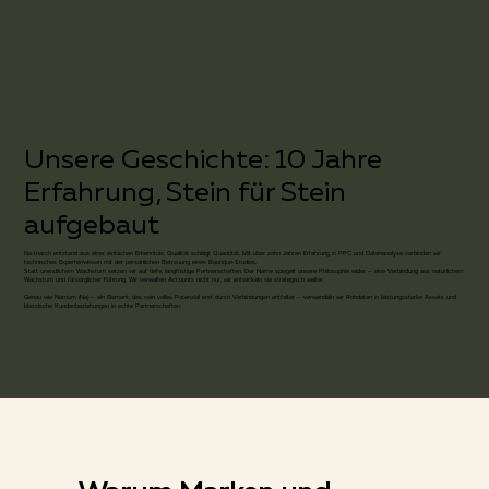
Unsere Geschichte: 10 Jahre
Erfahrung, Stein für Stein
aufgebaut
Na-triarch entstand aus einer einfachen Erkenntnis: Qualität schlägt Quantität. Mit über zehn Jahren Erfahrung in PPC und Datenanalyse verbinden wir
technisches Expertenwissen mit der persönlichen Betreuung eines Boutique-Studios.
Statt unendlichem Wachstum setzen wir auf tiefe, langfristige Partnerschaften. Der Name spiegelt unsere Philosophie wider – eine Verbindung aus natürlichem
Wachstum und fürsorglicher Führung. Wir verwalten Accounts nicht nur, wir entwickeln sie strategisch weiter.
Genau wie Natrium (Na) – ein Element, das sein volles Potenzial erst durch Verbindungen entfaltet – verwandeln wir Rohdaten in leistungsstarke Assets und
klassische Kundenbeziehungen in echte Partnerschaften.