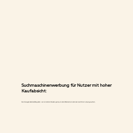
Suchmaschinenwerbung für Nutzer mit hoher
Kaufabsicht:
Von Google Ads bis Bing Ads – wir erreichen Nutzer genau in dem Moment, in dem sie nach Ihrer Lösung suchen.