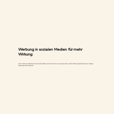
Werbung in sozialen Medien für mehr
Wirkung:
Wir erweitern Ihre Reichweite auf LinkedIn, Meta und darüber hinaus und sorgen dafür, dass Ihre Markengeschichte bei der richtigen
Zielgruppe Anklang findet.