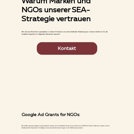
Warum Marken und
NGOs unserer SEA-
Strategie vertrauen
Wir sind auf Branchen spezialisiert, in denen Präzision von entscheidender Bedeutung ist. Unsere Arbeit ist für die
fundierte Expertise in folgenden Bereichen bekannt:
Kontakt
Google Ad Grants for NGOs:
Wir helfen gemeinnützigen Organisationen dabei, ihre monatliche Förderung in Höhe von 10.000 US-Dollar optimal zu nutzen und so
Sichtbarkeit in Spenden, Freiwillige und konkrete Veränderungen in der Welt umzuwandeln.