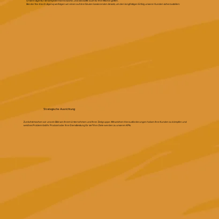
Unsere Agentur ist nicht jedermanns Sache, und das sollte auch für Ihre Marke gelten.
Bei der Na-triarch Agency verfolgen wir einen auf drei Säulen basierenden Ansatz, um den langfristigen Erfolg unserer Kunden sicherzustellen:
Strategische Ausrichtung:
Zunächst machen wir uns ein Bild von Ihrem Unternehmen und Ihrer Zielgruppe. Mit welchen Herausforderungen haben Ihre Kunden zu kämpfen und
welches Problem löst Ihr Produkt oder Ihre Dienstleistung für sie? Ihre Ziele werden zu unseren KPIs.