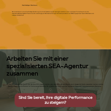
Nachhaltiges Wachstum:
Wir konzentrieren uns auf nachhaltige Skalierung. Durch die Optimierung der Synergien zwischen Lower und Upper Funnel bauen wir eine
widerstandsfähige digitale Präsenz auf, die unabhängig von Marktschwankungen ist. Dabei priorisieren wir Effizienz gegenüber Spend Wachstum und
nutzloser Sichtbarkeit.
Arbeiten Sie mit einer
spezialisierten SEA-Agentur
zusammen
Ob Sie eine kommerzielle Marke sind, die ihren ROI steigern möchte, oder eine NGO, die ihre Mission durch Google Ad Grants bekannter machen möchte
– Natriarch Agency ist Ihr Partner für Performance-Marketing. Wir schließen die Lücke zwischen komplexen Daten und menschenzentrierte Marketing.
Sind Sie bereit, Ihre digitale Performance
zu steigern?