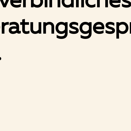
verbindliche
ratungsgesp
.