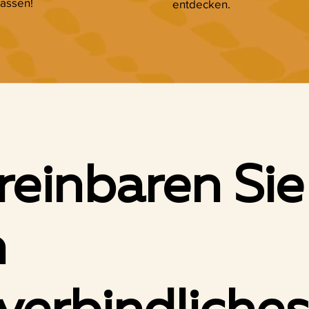
assen!
entdecken.
reinbaren Sie
n