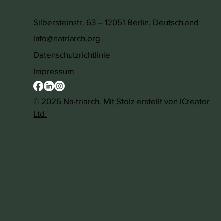
Silbersteinstr. 63 – 12051 Berlin, Deutschland
info@natriarch.org
Datenschutzrichtlinie
Impressum
© 2026 Na-triarch. Mit Stolz erstellt von
ICreator
Ltd.