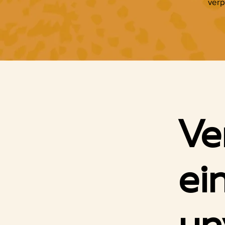
verp
Ve
ei