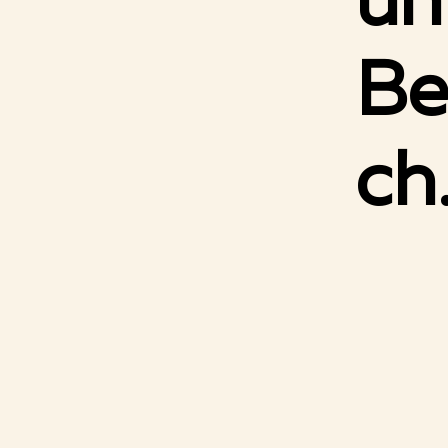
un
Be
ch