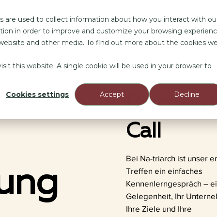
 are used to collect information about how you interact with ou
mance-Marketing
Geschäftsmodell
Impact Beneficiaries
tion in order to improve and customize your browsing experien
is website and other media. To find out more about the cookies w
sit this website. A single cookie will be used in your browser to
Cookies settings
Accept
Decline
Discover
Call
Bei Na-triarch ist unser e
ung
Treffen ein einfaches
Kennenlerngespräch – e
Gelegenheit, Ihr Untern
Ihre Ziele und Ihre