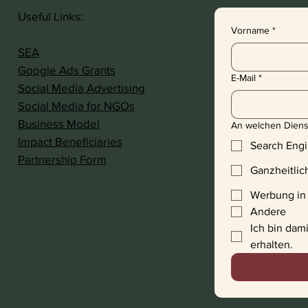
Useful Links:
Vorname
*
SEA
Google Ads Grants
E-Mail
*
Social Media Advertising
Social Media for NGOs
Business Model
An welchen Dienst
Impact Beneficiaries
Search Engi
Partnership Form
Ganzheitlic
Werbung in
Andere
Ich bin dami
erhalten.