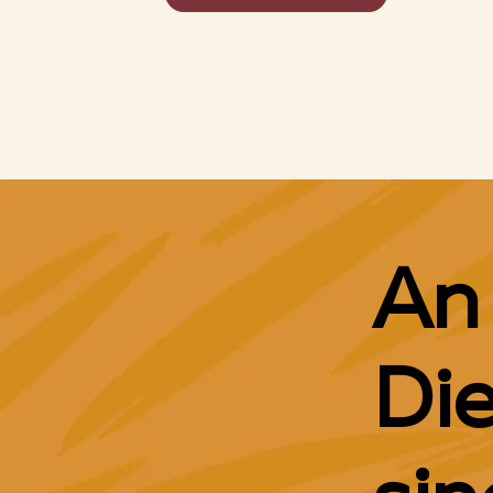
An
Di