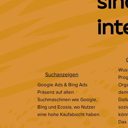
sin
int
Wuss
Suchanzeigen
Pro
Google Ads & Bing Ads
Orga
Präsenz auf allen
dem 
Suchmaschinen wie Google,
Doll
Bing und Ecosia, wo Nutzer
sozi
eine hohe Kaufabsicht haben.
kön
Das 